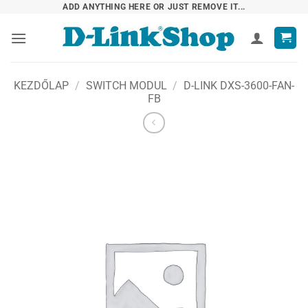
Skip
ADD ANYTHING HERE OR JUST REMOVE IT...
to
content
KEZDŐLAP
/
SWITCH MODUL
/
D-LINK DXS-3600-FAN-
FB