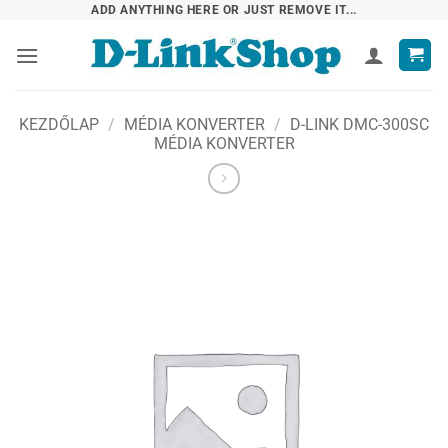
Skip
ADD ANYTHING HERE OR JUST REMOVE IT...
to
content
KEZDŐLAP
/
MÉDIA KONVERTER
/
D-LINK DMC-300SC
MÉDIA KONVERTER