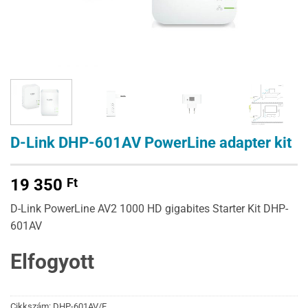
D-Link DHP-601AV PowerLine adapter kit
19 350
Ft
D-Link PowerLine AV2 1000 HD gigabites Starter Kit DHP-
601AV
Elfogyott
Cikkszám:
DHP-601AV/E