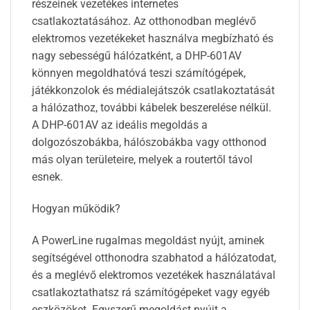
részeinek vezetékes internetes
csatlakoztatásához. Az otthonodban meglévő
elektromos vezetékeket használva megbízható és
nagy sebességű hálózatként, a DHP-601AV
könnyen megoldhatóvá teszi számítógépek,
játékkonzolok és médialejátszók csatlakoztatását
a hálózathoz, további kábelek beszerelése nélkül.
A DHP-601AV az ideális megoldás a
dolgozószobákba, hálószobákba vagy otthonod
más olyan területeire, melyek a routertől távol
esnek.
Hogyan működik?
A PowerLine rugalmas megoldást nyújt, aminek
segítségével otthonodra szabhatod a hálózatodat,
és a meglévő elektromos vezetékek használatával
csatlakoztathatsz rá számítógépeket vagy egyéb
eszközöket. Egyszerű megoldást nyújt a