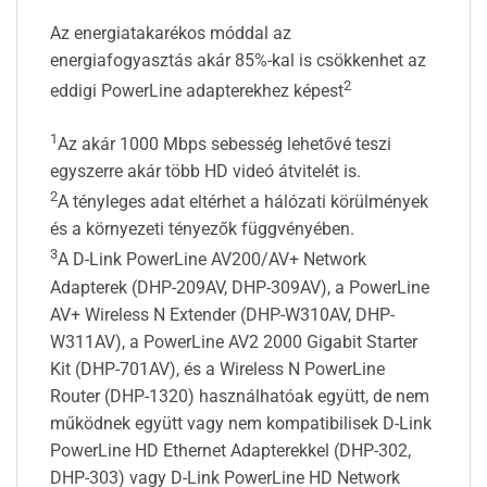
Az energiatakarékos móddal az
energiafogyasztás akár 85%-kal is csökkenhet az
2
eddigi PowerLine adapterekhez képest
1
Az akár 1000 Mbps sebesség lehetővé teszi
egyszerre akár több HD videó átvitelét is.
2
A tényleges adat eltérhet a hálózati körülmények
és a környezeti tényezők függvényében.
3
A D-Link PowerLine AV200/AV+ Network
Adapterek (DHP-209AV, DHP-309AV), a PowerLine
AV+ Wireless N Extender (DHP-W310AV, DHP-
W311AV), a PowerLine AV2 2000 Gigabit Starter
Kit (DHP-701AV), és a Wireless N PowerLine
Router (DHP-1320) használhatóak együtt, de nem
működnek együtt vagy nem kompatibilisek D-Link
PowerLine HD Ethernet Adapterekkel (DHP-302,
DHP-303) vagy D-Link PowerLine HD Network