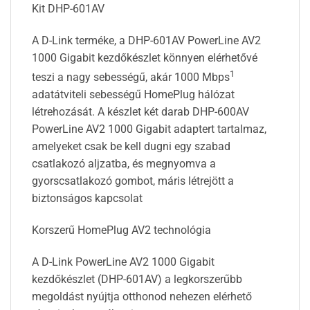
Kit DHP-601AV
A D-Link terméke, a DHP-601AV PowerLine AV2
1000 Gigabit kezdőkészlet könnyen elérhetővé
1
teszi a nagy sebességű, akár 1000 Mbps
adatátviteli sebességű HomePlug hálózat
létrehozását. A készlet két darab DHP-600AV
PowerLine AV2 1000 Gigabit adaptert tartalmaz,
amelyeket csak be kell dugni egy szabad
csatlakozó aljzatba, és megnyomva a
gyorscsatlakozó gombot, máris létrejött a
biztonságos kapcsolat
Korszerű HomePlug AV2 technológia
A D-Link PowerLine AV2 1000 Gigabit
kezdőkészlet (DHP-601AV) a legkorszerűbb
megoldást nyújtja otthonod nehezen elérhető