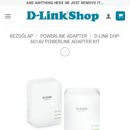
Skip
ADD ANYTHING HERE OR JUST REMOVE IT...
to
content
KEZDŐLAP
/
POWERLINE ADAPTER
/
D-LINK DHP-
601AV POWERLINE ADAPTER KIT