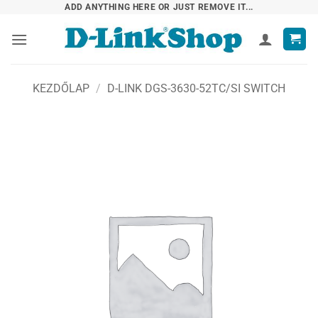
Skip
ADD ANYTHING HERE OR JUST REMOVE IT...
to
content
KEZDŐLAP
/
D-LINK DGS-3630-52TC/SI SWITCH