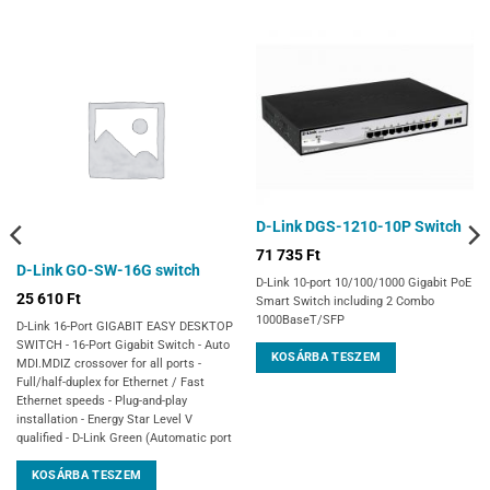
D-Link DGS-1210-10P Switch
71 735
Ft
D-Link GO-SW-16G switch
D-Link 10-port 10/100/1000 Gigabit PoE
25 610
Ft
Smart Switch including 2 Combo
1000BaseT/SFP
D-Link 16-Port GIGABIT EASY DESKTOP
SWITCH - 16-Port Gigabit Switch - Auto
KOSÁRBA TESZEM
MDI.MDIZ crossover for all ports -
Full/half-duplex for Ethernet / Fast
Ethernet speeds - Plug-and-play
installation - Energy Star Level V
qualified - D-Link Green (Automatic port
KOSÁRBA TESZEM