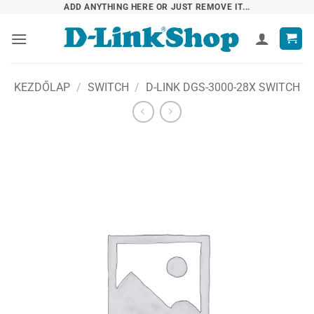
Skip
ADD ANYTHING HERE OR JUST REMOVE IT...
to
content
KEZDŐLAP
/
SWITCH
/
D-LINK DGS-3000-28X SWITCH