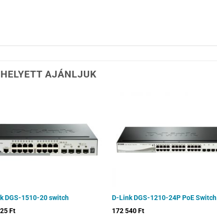
 HELYETT AJÁNLJUK
nk DGS-1510-20 switch
D-Link DGS-1210-24P PoE Switch
325
Ft
172 540
Ft