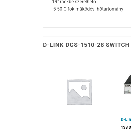
19″ rackbe szerelhető
-5-50 C fok működési hőtartomány
D-LINK DGS-1510-28 SWITCH
52MP PoE Switch
D-Li
138 