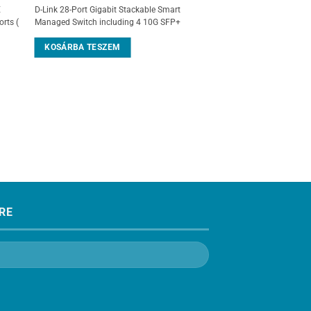
E
D-Link 28-Port Gigabit Stackable Smart
rts (
Managed Switch including 4 10G SFP+
KOSÁRBA TESZEM
RE