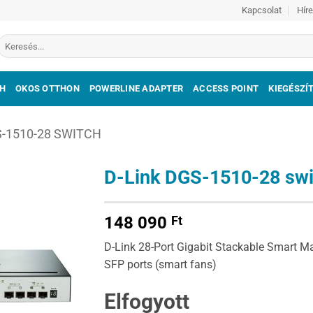
Kapcsolat
Hír
Keresés
a
következőre:
H
OKOS OTTHON
POWERLINE ADAPTER
ACCESS POINT
KIEGÉSZÍ
S-1510-28 SWITCH
D-Link DGS-1510-28 swi
148 090
Ft
D-Link 28-Port Gigabit Stackable Smart 
SFP ports (smart fans)
Elfogyott