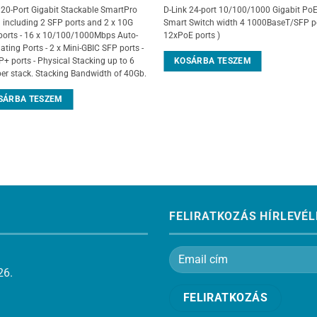
 20-Port Gigabit Stackable SmartPro
D-Link 24-port 10/100/1000 Gigabit Po
 including 2 SFP ports and 2 x 10G
Smart Switch width 4 1000BaseT/SFP po
ports - 16 x 10/100/1000Mbps Auto-
12xPoE ports )
ating Ports - 2 x Mini-GBIC SFP ports -
KOSÁRBA TESZEM
P+ ports - Physical Stacking up to 6
per stack. Stacking Bandwidth of 40Gb.
SÁRBA TESZEM
FELIRATKOZÁS HÍRLEVÉL
26.