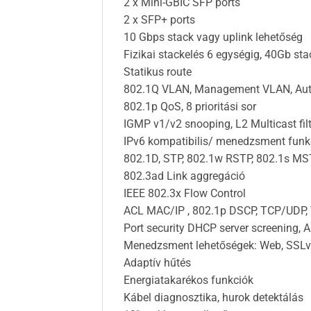
2 x Mini-GBIC SFP ports
2 x SFP+ ports
10 Gbps stack vagy uplink lehetőség
Fizikai stackelés 6 egységig, 40Gb st
Statikus route
802.1Q VLAN, Management VLAN, Aut
802.1p QoS, 8 prioritási sor
IGMP v1/v2 snooping, L2 Multicast fil
IPv6 kompatibilis/ menedzsment funk
802.1D, STP, 802.1w RSTP, 802.1s M
802.3ad Link aggregáció
IEEE 802.3x Flow Control
ACL MAC/IP , 802.1p DSCP, TCP/UDP,
Port security DHCP server screening, 
Menedzsment lehetőségek: Web, SSLv
Adaptív hűtés
Energiatakarékos funkciók
Kábel diagnosztika, hurok detektálás