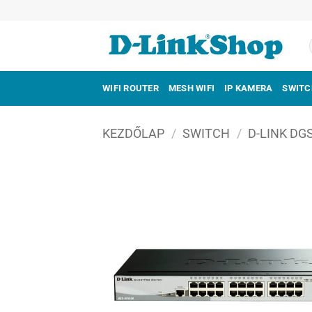
Skip
to
content
WIFI ROUTER
MESH WIFI
IP KAMERA
SWITC
KEZDŐLAP
/
SWITCH
/
D-LINK DG