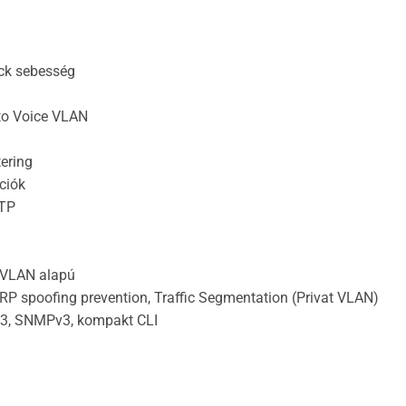
ack sebesség
o Voice VLAN
tering
ciók
STP
 VLAN alapú
ARP spoofing prevention, Traffic Segmentation (Privat VLAN)
3, SNMPv3, kompakt CLI