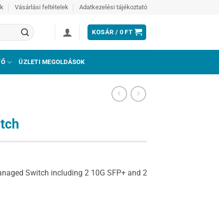
ek
Vásárlási feltételek
Adatkezelési tájékoztató
KOSÁR /
0
FT
TŐ
ÜZLETI MEGOLDÁSOK
tch
Managed Switch including 2 10G SFP+ and 2