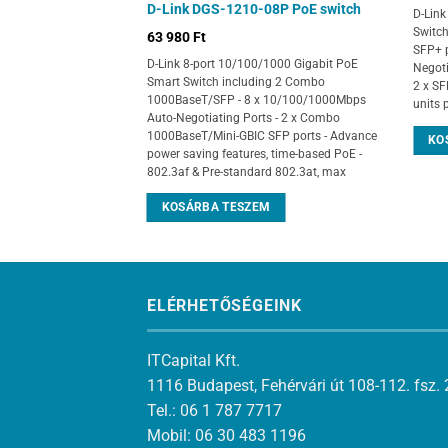
D-Link DGS-1210-08P PoE switch
gabit Smart Switch - 48
D-Link
 Budget
Switch
63 980
Ft
SFP+ 
D-Link 8-port 10/100/1000 Gigabit PoE
M
Negoti
Smart Switch including 2 Combo
2 x SF
1000BaseT/SFP - 8 x 10/100/1000Mbps
units 
Auto-Negotiating Ports - 2 x Combo
1000BaseT/Mini-GBIC SFP ports - Advance
KO
power saving features, time-based PoE -
802.3af & Pre-standard 802.3at, max
KOSÁRBA TESZEM
ELÉRHETŐSÉGEINK
ITCapital Kft.
1116 Budapest, Fehérvári út 108-112. fsz. 
Tel.: 06 1 787 7717
Mobil: 06 30 483 1196