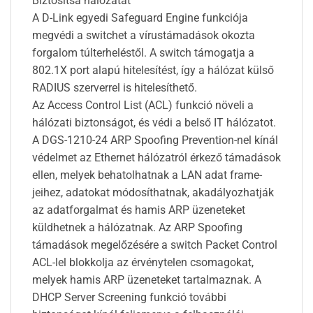
Biztosítsa hálózatát
A D-Link egyedi Safeguard Engine funkciója
megvédi a switchet a vírustámadások okozta
forgalom túlterheléstől. A switch támogatja a
802.1X port alapú hitelesítést, így a hálózat külső
RADIUS szerverrel is hitelesíthető.
Az Access Control List (ACL) funkció növeli a
hálózati biztonságot, és védi a belső IT hálózatot.
A DGS-1210-24 ARP Spoofing Prevention-nel kínál
védelmet az Ethernet hálózatról érkező támadások
ellen, melyek behatolhatnak a LAN adat frame-
jeihez, adatokat módosíthatnak, akadályozhatják
az adatforgalmat és hamis ARP üzeneteket
küldhetnek a hálózatnak. Az ARP Spoofing
támadások megelőzésére a switch Packet Control
ACL-lel blokkolja az érvénytelen csomagokat,
melyek hamis ARP üzeneteket tartalmaznak. A
DHCP Server Screening funkció további