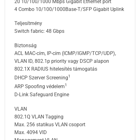
20 10/100/1000 Mbps Gigabit Ethernet port
4 Combo 10/100/1000Base-T/SFP Gigabit Uplink
Teljesítmény
Switch fabric: 48 Gbps
Biztonság
ACL MAC-cím, IP-cím (ICMP/IGMP/TCP/UDP),
VLAN ID, 802.1p priority vagy DSCP alapon
802.1X RADIUS hitelesítés támogatás
1
DHCP Szerver Screening
1
ARP Spoofing védelem
D-Link Safeguard Engine
VLAN
802.1Q VLAN Tagging
Max. 256 statikus VLAN csoport
Max. 4094 VID