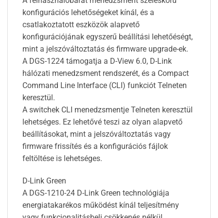
A felhasználóbarát menedzsment széleskörű
konfigurációs lehetőségeket kínál, és a
csatlakoztatott eszközök alapvető
konfigurációjának egyszerű beállítási lehetőéségt,
mint a jelszóváltoztatás és firmware upgrade-ek.
A DGS-1224 támogatja a D-View 6.0, D-Link
hálózati menedzsment rendszerét, és a Compact
Command Line Interface (CLI) funkciót Telneten
keresztül.
A switchek CLI menedzsmentje Telneten keresztül
lehetséges. Ez lehetővé teszi az olyan alapvető
beállításokat, mint a jelszóváltoztatás vagy
firmware frissítés és a konfigurációs fájlok
feltöltése is lehetséges.
D-Link Green
A DGS-1210-24 D-Link Green technológiája
energiatakarékos működést kínál teljesítmény
vagy funkcionalitásbeli csökkenés nélkül.