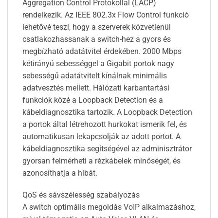
Aggregation Control Protokollal (LACP)
rendelkezik. Az IEEE 802.3x Flow Control funkció
lehetővé teszi, hogy a szerverek közvetlenül
csatlakozhassanak a switch-hez a gyors és
megbízható adatátvitel érdekében. 2000 Mbps
kétirányú sebességgel a Gigabit portok nagy
sebességű adatátvitelt kínálnak minimális
adatvesztés mellett. Hálózati karbantartási
funkciók közé a Loopback Detection és a
kábeldiagnosztika tartozik. A Loopback Detection
a portok által létrehozott hurkokat ismerik fel, és
automatikusan lekapcsolják az adott portot. A
kábeldiagnosztika segítségével az adminisztrátor
gyorsan felmérheti a rézkábelek minőségét, és
azonosíthatja a hibát.
QoS és sávszélesség szabályozás
A switch optimális megoldás VoIP alkalmazáshoz,