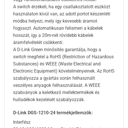
A switch érzékeli, ha egy csatlakoztatott eszközt
használaton kívül van, az adott portot készenléti
módba helyezi, mely így kevesebb áramot
fogyaszt. Automatikusan felismeri a kábelek
hosszát, így a 20m-nél rövidebb kábelek
áramfelvételét csökkenti.
A D-Link Green minősítés garantálja, hogy a
switch megfelel a RoHS (Restriction of Hazardous
Substances) és WEEE (Waste Electrical and
Electronic Equipment) követelményeinek. Az RoHS
szabályozza a gyártás során felhasznált
veszélyes anyagok felhasználását. A WEEE
szabványok a keletkező melléktermékek és
hulladékok kezelését szabályozzák.
D-Link DGS-1210-24 termékjellemzők:
Interfész