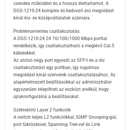
csendes működést és a hosszú élettartamot. A
DGS-1210-24 komplex és kedvező árú megoldást
kínál kis- és középvállalatok számára.
Problémamentes csatlakoztatás
A DGS-1210-24 24 10/100/1000 Mbps porttal
rendelkezik, így csatlakoztatható a meglévő Cat.5
kábelekkel.
Az utolsó négy port egyesíti az SFP-t és a réz
csatlakoztatást egy portban, így rugalmas
megoldást kínál szerverek csatlakoztatásához. Az
alapértelmezett beállításokkal az adminisztrátor
egyszerűen telepítheti az eszközt anélkül, hogy
újrakonfigurálná a beállításokat.
Széleskörű Layer 2 funkciók
A switch teljes L2 funkciókkal, IGMP Snooping-gal,
port tükrözéssel, Spanning Tree-vel és Link