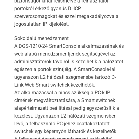
biztonságot kínál felismerve a felhasználói
portokról érkező gyanús DHCP
szervercsomagokat és ezzel megakadályozva a
jogosulatlan IP kijelölést.
Sokoldalú menedzsment
A DGS-1210-24 SmartConsole alkalmazásának és
web alapú menedzsmentjének segítségével az
adminisztrátorok távolról is kezelhetik a hálózatot
egészen a portok szintjéig. A SmartConsole-lal
ugyanazon L2 hálózati szegmensbe tartozó D-
Link Web Smart switchek kezelhetők.
Az alkalmazással a nincs szükség a PC-k IP
címének megváltoztatására, a Smart switchek
alapértelmezett beállításai pedig egyszerűsítik a
kezelést. Ugyanazon L2 hálózati szegmensben
lévő, a felhasználó PC-jéhez csatlakoztatott
switchek egy képernyőn láthatók és kezelhetők.