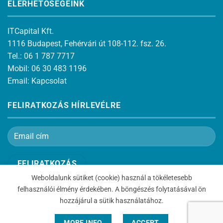
ELÉRHETŐSÉGEINK
ITCapital Kft.
1116 Budapest, Fehérvári út 108-112. fsz. 26.
Tel.: 06 1 787 7717
Mobil: 06 30 483 1196
Email:
Kapcsolat
FELIRATKOZÁS HÍRLEVÉLRE
Weboldalunk sütiket (cookie) használ a tökéletesebb
felhasználói élmény érdekében. A böngészés folytatásával ön
hozzájárul a sütik használatához.
Copyright 2026 ©
D-LinkShop - D-Link Wifi router, IP kamera,
MORE INFO
ACCEPT