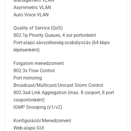
Management VLAN
Asymmetric VLAN
Auto Voice VLAN
Quality of Service (QoS)
802.1p Priority Queues, 4 sor portonként
Port-alapú sávszélesség-szabályozás (64 kbps
lépésenként)
Forgalom menedzsment
802.3x Flow Control
Port mirroring
Broadcast/Multicast/Unicast Storm Control
802.3ad Link Aggregation (max. 8 csoport, 8 port
csoportonként)
IGMP Snooping (v1/v2)
Konfiguráció/Menedzsment
Web-alapú GUI