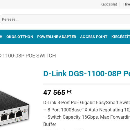
Kapcsolat
Hír
Keresés
a
következőre:
H
OKOS OTTHON
POWERLINE ADAPTER
ACCESS POINT
KIEGÉSZÍ
S-1100-08P POE SWITCH
D-Link DGS-1100-08P P
47 565
Ft
D-Link 8-Port PoE Gigabit EasySmart Swit
– 8-Port 1000BaseTX Auto-Negotiating 
– Switch Capacity 16Gbps. Max Forwardi
Buffer