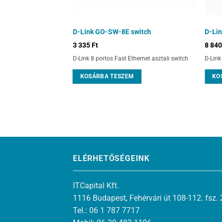
52MP PoE Switch
D-Link GO-SW-8E switch
D-Li
3 335
Ft
8 84
gabit Smart Switch - 48
D-Link 8 portos Fast Ethernet asztali switch
D-Link
 Budget
KOSÁRBA TESZEM
KO
M
ELÉRHETŐSÉGEINK
ITCapital Kft.
1116 Budapest, Fehérvári út 108-112. fsz. 
Tel.: 06 1 787 7717