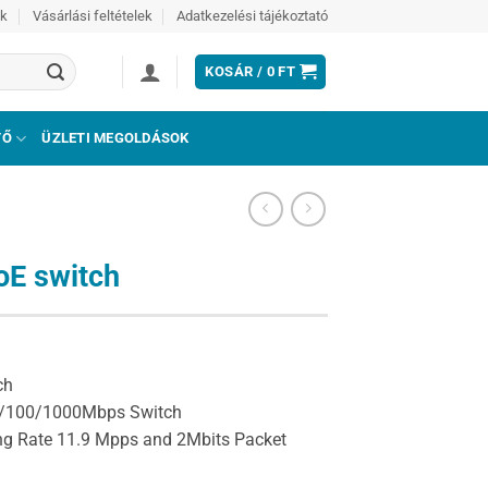
ek
Vásárlási feltételek
Adatkezelési tájékoztató
KOSÁR /
0
FT
TŐ
ÜZLETI MEGOLDÁSOK
oE switch
ch
10/100/1000Mbps Switch
ng Rate 11.9 Mpps and 2Mbits Packet