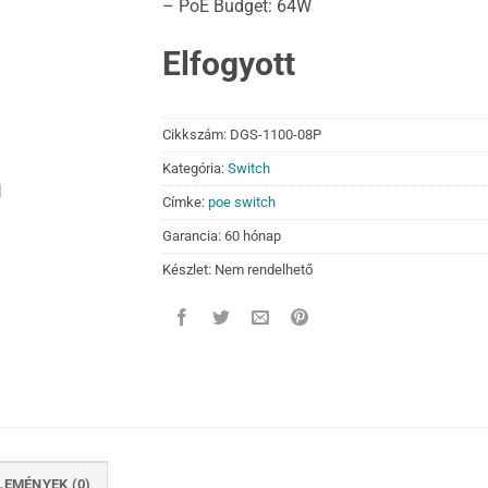
– PoE Budget: 64W
Elfogyott
Cikkszám:
DGS-1100-08P
Kategória:
Switch
Címke:
poe switch
Garancia: 60 hónap
Készlet: Nem rendelhető
LEMÉNYEK (0)