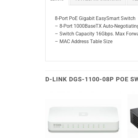
8-Port PoE Gigabit EasySmart Switch
– 8-Port 1000BaseTX Auto-Negotiati
– Switch Capacity 16Gbps. Max Forwa
– MAC Address Table Size
D-LINK DGS-1100-08P POE S