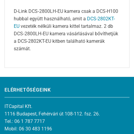
D-Link DCS‑2800LH‑EU kamera csak a DCS-H100
hubbal együtt használható, amit a
DCS-2802KT-
EU
vezeték nélküli kamera kittel tartalmaz. 2 db
DCS‑2800LH‑EU kamera vásárlásával bővíthetjük
a DCS-2802KT-EU kitben található kamerák
számát.
ELÉRHETŐSÉGEINK
ITCapital Kft.
1116 Budapest, Fehérvári út 108-112. fsz. 26.
Tel.: 06 1 787 7717
Mobil: 06 30 483 1196