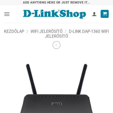
Skip
ADD ANYTHING HERE OR JUST REMOVE IT...
to
content
KEZDŐLAP
/
WIFI JELERŐSÍTŐ
/
D-LINK DAP-1360 WIFI
JELERŐSÍTŐ